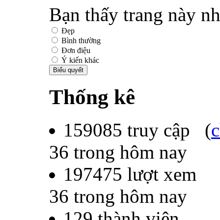
Bạn thấy trang này nh
Đẹp
Bình thường
Đơn điệu
Ý kiến khác
Thống kê
159085
truy cập (
c
36
trong hôm nay
197475
lượt xem
36
trong hôm nay
129
thành viên