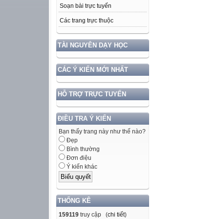
Soạn bài trực tuyến
Các trang trực thuộc
TÀI NGUYÊN DẠY HỌC
CÁC Ý KIẾN MỚI NHẤT
HỖ TRỢ TRỰC TUYẾN
ĐIỀU TRA Ý KIẾN
Bạn thấy trang này như thế nào?
Đẹp
Bình thường
Đơn điệu
Ý kiến khác
THỐNG KÊ
159119
truy cập (
chi tiết
)