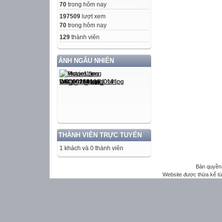
70
trong hôm nay
197509
lượt xem
70
trong hôm nay
129
thành viên
ẢNH NGẪU NHIÊN
THÀNH VIÊN TRỰC TUYẾN
1 khách và 0 thành viên
Bản quyền 
Website được thừa kế t