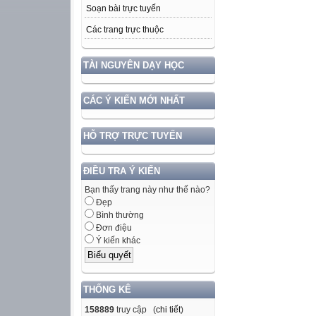
Soạn bài trực tuyến
Các trang trực thuộc
TÀI NGUYÊN DẠY HỌC
CÁC Ý KIẾN MỚI NHẤT
HỖ TRỢ TRỰC TUYẾN
ĐIỀU TRA Ý KIẾN
Bạn thấy trang này như thế nào?
Đẹp
Bình thường
Đơn điệu
Ý kiến khác
THỐNG KÊ
158889
truy cập (
chi tiết
)