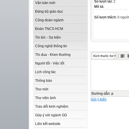
Số lượt tải:
2
Văn bản mới
Mô tả:
Đảng bộ giáo dục
Số lượt thích:
0 ngườ
Công đoàn ngành
Đoàn TNCS HCM
Tin tức - Sự kiện
Công nghệ thông tin
Thi đua - Khen thưởng
Kích thước font
Người tốt - Việc tốt
Lịch công tác
Thông báo
Thư mời
Đường dẫn
:
p
Thư viện ảnh
Gửi ý kiến
Trao đổi kinh nghiệm
Góp ý với ngành GD
Liên kết website