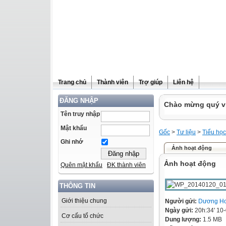
Trang chủ
Thành viên
Trợ giúp
Liên hệ
ĐĂNG NHẬP
Chào mừng quý vị 
Tên truy nhập
Mật khẩu
Gốc
>
Tư liệu
>
Tiểu học
Ghi nhớ
Ảnh hoạt động
Ảnh hoạt động
Quên mật khẩu
ĐK thành viên
THÔNG TIN
Giới thiệu chung
Người gửi:
Dương Ho
Ngày gửi:
20h:34' 10
Cơ cấu tổ chức
Dung lượng:
1.5 MB