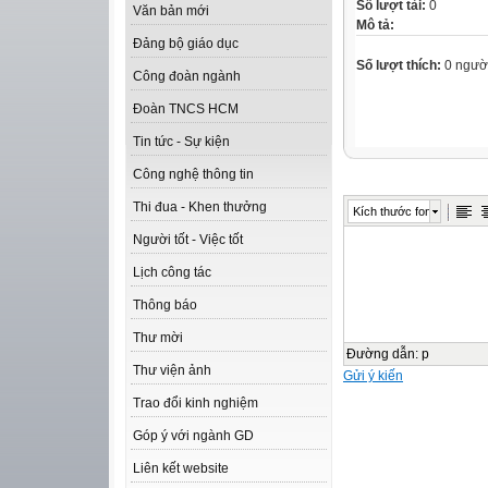
Số lượt tải:
0
Văn bản mới
Mô tả:
Đảng bộ giáo dục
Số lượt thích:
0 ngườ
Công đoàn ngành
Đoàn TNCS HCM
Tin tức - Sự kiện
Công nghệ thông tin
Thi đua - Khen thưởng
Kích thước font
Người tốt - Việc tốt
Lịch công tác
Thông báo
Thư mời
Đường dẫn
:
p
Thư viện ảnh
Gửi ý kiến
Trao đổi kinh nghiệm
Góp ý với ngành GD
Liên kết website