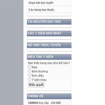
Soạn bài trực tuyến
Các trang trực thuộc
TÀI NGUYÊN DẠY HỌC
CÁC Ý KIẾN MỚI NHẤT
HỖ TRỢ TRỰC TUYẾN
ĐIỀU TRA Ý KIẾN
Bạn thấy trang này như thế nào?
Đẹp
Bình thường
Đơn điệu
Ý kiến khác
THỐNG KÊ
158944
truy cập (
chi tiết
)