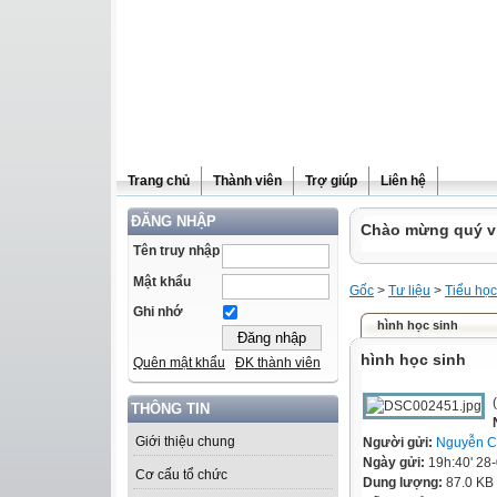
Trang chủ
Thành viên
Trợ giúp
Liên hệ
ĐĂNG NHẬP
Chào mừng quý vị 
Tên truy nhập
Mật khẩu
Gốc
>
Tư liệu
>
Tiểu học
Ghi nhớ
hình học sinh
hình học sinh
Quên mật khẩu
ĐK thành viên
(
THÔNG TIN
Giới thiệu chung
Người gửi:
Nguyễn C
Ngày gửi:
19h:40' 28
Cơ cấu tổ chức
Dung lượng:
87.0 KB