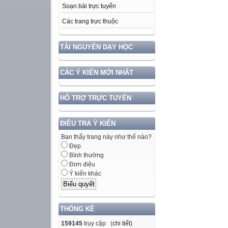
Soạn bài trực tuyến
Các trang trực thuộc
TÀI NGUYÊN DẠY HỌC
CÁC Ý KIẾN MỚI NHẤT
HỖ TRỢ TRỰC TUYẾN
ĐIỀU TRA Ý KIẾN
Bạn thấy trang này như thế nào?
Đẹp
Bình thường
Đơn điệu
Ý kiến khác
THỐNG KÊ
159145
truy cập (
chi tiết
)