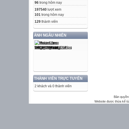
96
trong hôm nay
197540
lượt xem
101
trong hôm nay
129
thành viên
ẢNH NGẪU NHIÊN
THÀNH VIÊN TRỰC TUYẾN
2 khách và 0 thành viên
Bản quyền 
Website được thừa kế t