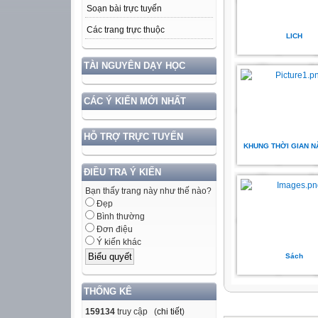
Soạn bài trực tuyến
Các trang trực thuộc
LICH
TÀI NGUYÊN DẠY HỌC
CÁC Ý KIẾN MỚI NHẤT
HỖ TRỢ TRỰC TUYẾN
KHUNG THỜI GIAN N
ĐIỀU TRA Ý KIẾN
Bạn thấy trang này như thế nào?
Đẹp
Bình thường
Đơn điệu
Ý kiến khác
Sách
THỐNG KÊ
159134
truy cập (
chi tiết
)