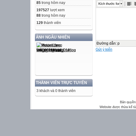
85
trong hôm nay
Kích thước font
197527
lượt xem
88
trong hôm nay
129
thành viên
ẢNH NGẪU NHIÊN
Đường dẫn
:
p
Gửi ý kiến
THÀNH VIÊN TRỰC TUYẾN
3 khách và 0 thành viên
Bản quyền 
Website được thừa kế t