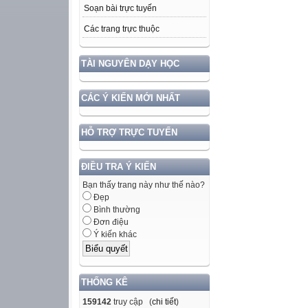
Soạn bài trực tuyến
Các trang trực thuộc
TÀI NGUYÊN DẠY HỌC
CÁC Ý KIẾN MỚI NHẤT
HỖ TRỢ TRỰC TUYẾN
ĐIỀU TRA Ý KIẾN
Bạn thấy trang này như thế nào?
Đẹp
Bình thường
Đơn điệu
Ý kiến khác
THỐNG KÊ
159142
truy cập (
chi tiết
)