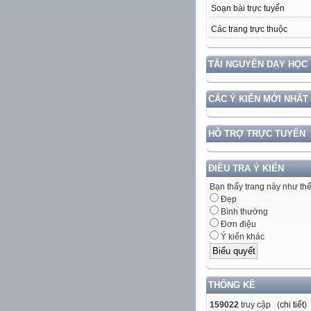
Soạn bài trực tuyến
Các trang trực thuộc
TÀI NGUYÊN DẠY HỌC
CÁC Ý KIẾN MỚI NHẤT
HỖ TRỢ TRỰC TUYẾN
ĐIỀU TRA Ý KIẾN
Bạn thấy trang này như th
Đẹp
Bình thường
Đơn điệu
Ý kiến khác
THỐNG KÊ
159022
truy cập (
chi tiết
)