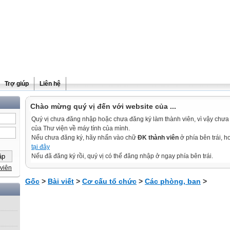
Trợ giúp
Liên hệ
Chào mừng quý vị đến với website của ...
Quý vị chưa đăng nhập hoặc chưa đăng ký làm thành viên, vì vậy chưa th
của Thư viện về máy tính của mình.
Nếu chưa đăng ký, hãy nhấn vào chữ
ĐK thành viên
ở phía bên trái, 
tại đây
Nếu đã đăng ký rồi, quý vị có thể đăng nhập ở ngay phía bên trái.
viên
Gốc
>
Bài viết
>
Cơ cấu tổ chức
>
Các phòng, ban
>