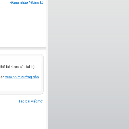
Đăng nhập / Đăng ký
ể tải được các tài liệu
hoặc
xem phim hướng dẫn
Tạo bài viết mới