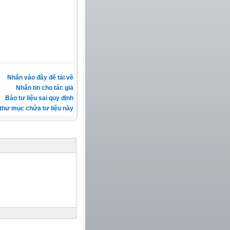
Nhấn vào đây để tải về
Nhắn tin cho tác giả
Báo tư liệu sai quy định
thư mục chứa tư liệu này