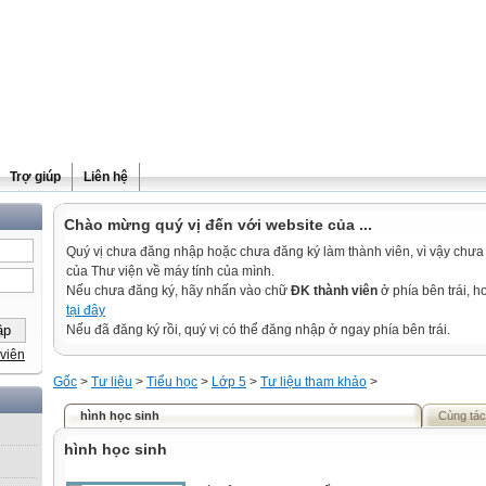
Trợ giúp
Liên hệ
Chào mừng quý vị đến với website của ...
Quý vị chưa đăng nhập hoặc chưa đăng ký làm thành viên, vì vậy chưa th
của Thư viện về máy tính của mình.
Nếu chưa đăng ký, hãy nhấn vào chữ
ĐK thành viên
ở phía bên trái, 
tại đây
Nếu đã đăng ký rồi, quý vị có thể đăng nhập ở ngay phía bên trái.
viên
Gốc
>
Tư liệu
>
Tiểu học
>
Lớp 5
>
Tư liệu tham khảo
>
hình học sinh
Cùng tác
hình học sinh