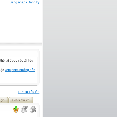
Đăng nhập / Đăng ký
ể tải được các tài liệu
hoặc
xem phim hướng dẫn
Đưa tư liệu lên
 giả
Lịch sử tải về