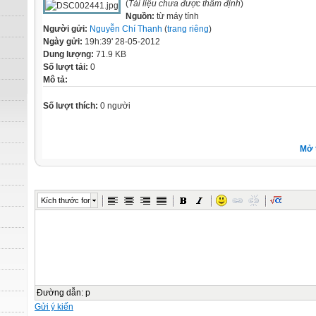
(
Tài liệu chưa được thẩm định
)
Nguồn:
từ máy tính
Người gửi:
Nguyễn Chí Thanh
(
trang riêng
)
Ngày gửi:
19h:39' 28-05-2012
Dung lượng:
71.9 KB
Số lượt tải:
0
Mô tả:
Số lượt thích:
0 người
Mở 
Kích thước font
Đường dẫn
:
p
Gửi ý kiến