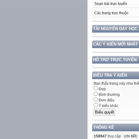
Soạn bài trực tuyến
Các trang trực thuộc
TÀI NGUYÊN DẠY HỌC
CÁC Ý KIẾN MỚI NHẤT
HỖ TRỢ TRỰC TUYẾN
ĐIỀU TRA Ý KIẾN
Bạn thấy trang này như th
Đẹp
Bình thường
Đơn điệu
Ý kiến khác
THỐNG KÊ
158947
truy cập (
chi tiết
)