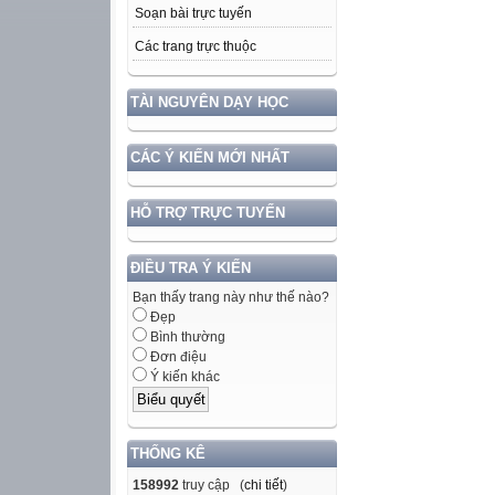
Soạn bài trực tuyến
Các trang trực thuộc
TÀI NGUYÊN DẠY HỌC
CÁC Ý KIẾN MỚI NHẤT
HỖ TRỢ TRỰC TUYẾN
ĐIỀU TRA Ý KIẾN
Bạn thấy trang này như thế nào?
Đẹp
Bình thường
Đơn điệu
Ý kiến khác
THỐNG KÊ
158992
truy cập (
chi tiết
)