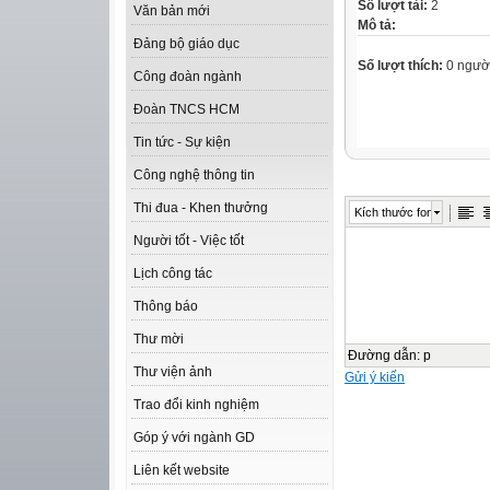
Số lượt tải:
2
Văn bản mới
Mô tả:
Đảng bộ giáo dục
Số lượt thích:
0 ngườ
Công đoàn ngành
Đoàn TNCS HCM
Tin tức - Sự kiện
Công nghệ thông tin
Thi đua - Khen thưởng
Kích thước font
Người tốt - Việc tốt
Lịch công tác
Thông báo
Thư mời
Đường dẫn
:
p
Thư viện ảnh
Gửi ý kiến
Trao đổi kinh nghiệm
Góp ý với ngành GD
Liên kết website