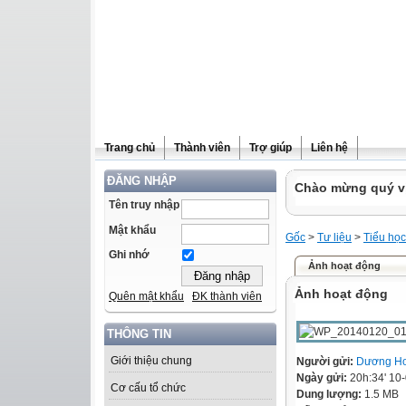
Trang chủ
Thành viên
Trợ giúp
Liên hệ
ĐĂNG NHẬP
Chào mừng quý vị 
Tên truy nhập
Mật khẩu
Gốc
>
Tư liệu
>
Tiểu học
Ghi nhớ
Ảnh hoạt động
Ảnh hoạt động
Quên mật khẩu
ĐK thành viên
THÔNG TIN
Giới thiệu chung
Người gửi:
Dương Ho
Ngày gửi:
20h:34' 10
Cơ cấu tổ chức
Dung lượng:
1.5 MB