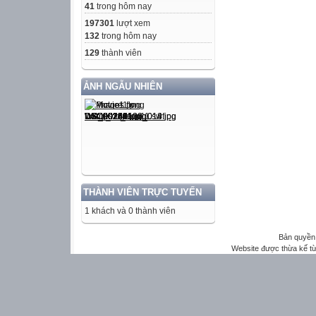
41
trong hôm nay
197301
lượt xem
132
trong hôm nay
129
thành viên
ẢNH NGẪU NHIÊN
THÀNH VIÊN TRỰC TUYẾN
1 khách và 0 thành viên
Bản quyền 
Website được thừa kế t