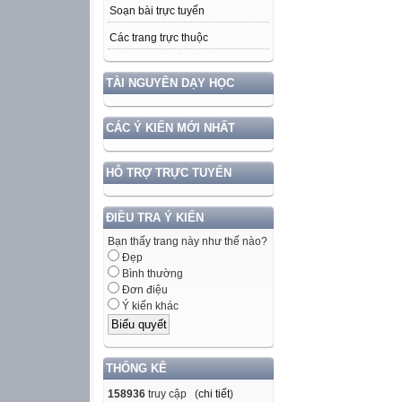
Soạn bài trực tuyến
Các trang trực thuộc
TÀI NGUYÊN DẠY HỌC
CÁC Ý KIẾN MỚI NHẤT
HỖ TRỢ TRỰC TUYẾN
ĐIỀU TRA Ý KIẾN
Bạn thấy trang này như thế nào?
Đẹp
Bình thường
Đơn điệu
Ý kiến khác
THỐNG KÊ
158936
truy cập (
chi tiết
)