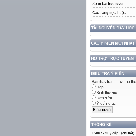
Soạn bài trực tuyến
Các trang trực thuộc
TÀI NGUYÊN DẠY HỌC
CÁC Ý KIẾN MỚI NHẤT
HỖ TRỢ TRỰC TUYẾN
ĐIỀU TRA Ý KIẾN
Bạn thấy trang này như th
Đẹp
Bình thường
Đơn điệu
Ý kiến khác
THỐNG KÊ
158872
truy cập (
chi tiết
)