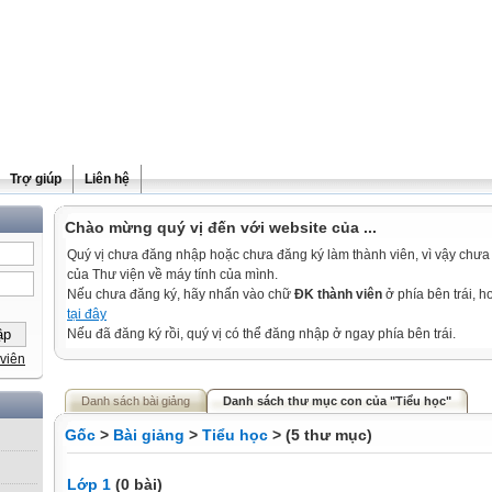
Trợ giúp
Liên hệ
Chào mừng quý vị đến với website của ...
Quý vị chưa đăng nhập hoặc chưa đăng ký làm thành viên, vì vậy chưa th
của Thư viện về máy tính của mình.
Nếu chưa đăng ký, hãy nhấn vào chữ
ĐK thành viên
ở phía bên trái, 
tại đây
Nếu đã đăng ký rồi, quý vị có thể đăng nhập ở ngay phía bên trái.
viên
Danh sách bài giảng
Danh sách thư mục con của "Tiểu học"
Gốc
>
Bài giảng
>
Tiểu học
> (5 thư mục)
Lớp 1
(0 bài)