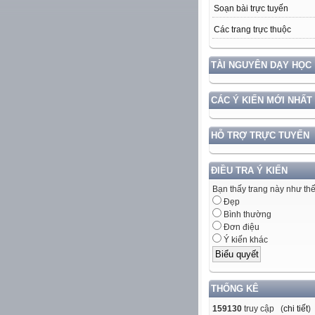
Soạn bài trực tuyến
Các trang trực thuộc
TÀI NGUYÊN DẠY HỌC
CÁC Ý KIẾN MỚI NHẤT
HỖ TRỢ TRỰC TUYẾN
ĐIỀU TRA Ý KIẾN
Bạn thấy trang này như th
Đẹp
Bình thường
Đơn điệu
Ý kiến khác
THỐNG KÊ
159130
truy cập (
chi tiết
)