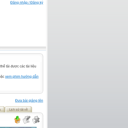
Đăng nhập / Đăng ký
ể tải được các tài liệu
hoặc
xem phim hướng dẫn
Đưa bài giảng lên
ả
Lịch sử tải về