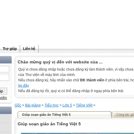
Trợ giúp
Liên hệ
Chào mừng quý vị đến với website của ...
Quý vị chưa đăng nhập hoặc chưa đăng ký làm thành viên, vì vậy chưa th
của Thư viện về máy tính của mình.
Nếu chưa đăng ký, hãy nhấn vào chữ
ĐK thành viên
ở phía bên trái, 
tại đây
Nếu đã đăng ký rồi, quý vị có thể đăng nhập ở ngay phía bên trái.
viên
Gốc
>
Bài giảng
>
Tiểu học
>
Lớp 5
>
Tiếng Việt
>
Giúp soạn giáo án Tiếng Việt 5
Cùng tác gi
Giúp soạn giáo án Tiếng Việt 5