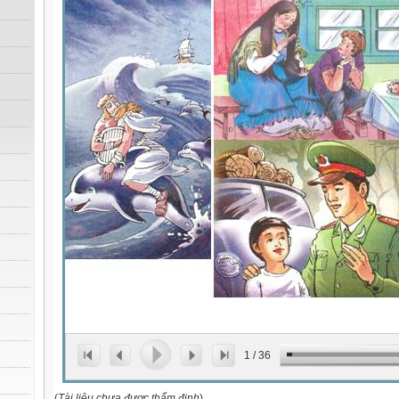
1
/
36
(
Tài liệu chưa được thẩm định
)