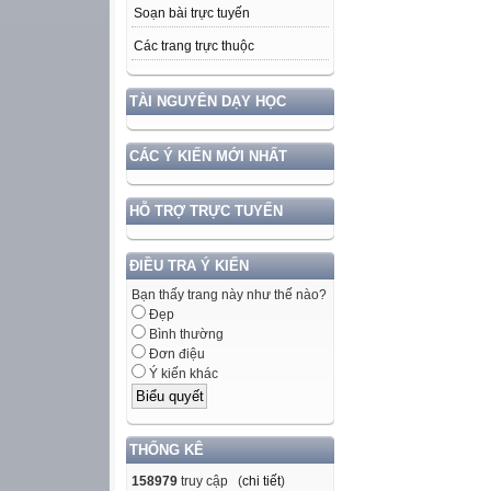
Soạn bài trực tuyến
Các trang trực thuộc
TÀI NGUYÊN DẠY HỌC
CÁC Ý KIẾN MỚI NHẤT
HỖ TRỢ TRỰC TUYẾN
ĐIỀU TRA Ý KIẾN
Bạn thấy trang này như thế nào?
Đẹp
Bình thường
Đơn điệu
Ý kiến khác
THỐNG KÊ
158979
truy cập (
chi tiết
)