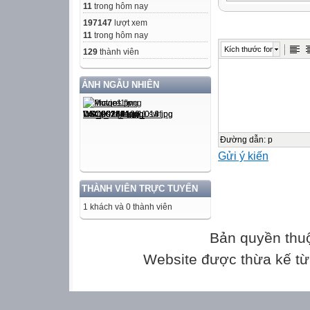
11
trong hôm nay
197147
lượt xem
LƯU Ý: THÍ SI
11
trong hôm nay
SHEET ),
Kích thước font
129
thành viên
KHÔNG LÀM BÀ
ẢNH NGẪU NHIÊN
Read the text an
letter A,B,C or D.
( 1 point )
Craigie Aitchiso
Đường dẫn
:
p
Gửi ý kiến
The painter Crai
intending to stud
THÀNH VIÊN TRỰC TUYẾN
traditional drawin
In his late twen
1 khách và 0 thành viên
study art, and be
Bản quyền thu
some of his work
and the clear ligh
Website được thừa kế t
This led him to p
but he insists he
secret – because 