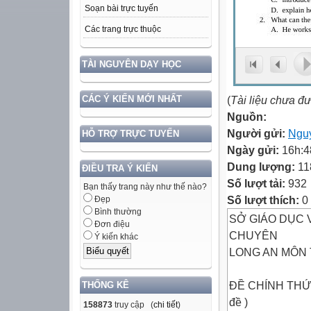
Soạn bài trực tuyến
Các trang trực thuộc
TÀI NGUYÊN DẠY HỌC
(
Tài liệu chưa đ
CÁC Ý KIẾN MỚI NHẤT
Nguồn:
Người gửi:
Ngu
HỖ TRỢ TRỰC TUYẾN
Ngày gửi:
16h:4
Dung lượng:
11
ĐIỀU TRA Ý KIẾN
Số lượt tải:
932
Bạn thấy trang này như thế nào?
Số lượt thích:
0
Đẹp
Bình thường
SỞ GIÁO DỤC 
Đơn điệu
CHUYÊN
Ý kiến khác
LONG AN MÔN T
ĐỀ CHÍNH THỨC T
THỐNG KÊ
đề )
158873
truy cập (
chi tiết
)