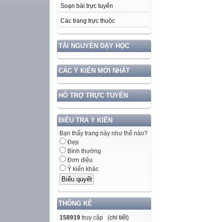
Soạn bài trực tuyến
Các trang trực thuộc
TÀI NGUYÊN DẠY HỌC
CÁC Ý KIẾN MỚI NHẤT
HỖ TRỢ TRỰC TUYẾN
ĐIỀU TRA Ý KIẾN
Bạn thấy trang này như thế nào?
Đẹp
Bình thường
Đơn điệu
Ý kiến khác
THỐNG KÊ
158919
truy cập (
chi tiết
)