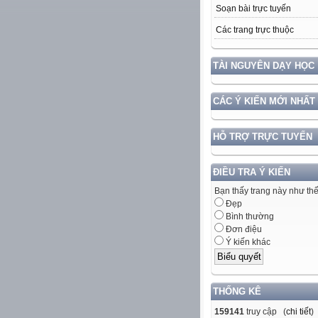
Soạn bài trực tuyến
Các trang trực thuộc
TÀI NGUYÊN DẠY HỌC
CÁC Ý KIẾN MỚI NHẤT
HỖ TRỢ TRỰC TUYẾN
ĐIỀU TRA Ý KIẾN
Bạn thấy trang này như th
Đẹp
Bình thường
Đơn điệu
Ý kiến khác
THỐNG KÊ
159141
truy cập (
chi tiết
)