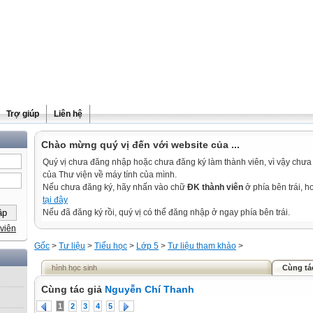
Trợ giúp
Liên hệ
Chào mừng quý vị đến với website của ...
Quý vị chưa đăng nhập hoặc chưa đăng ký làm thành viên, vì vậy chưa th
của Thư viện về máy tính của mình.
Nếu chưa đăng ký, hãy nhấn vào chữ
ĐK thành viên
ở phía bên trái, 
tại đây
Nếu đã đăng ký rồi, quý vị có thể đăng nhập ở ngay phía bên trái.
viên
Gốc
>
Tư liệu
>
Tiểu học
>
Lớp 5
>
Tư liệu tham khảo
>
hình học sinh
Cùng tá
Cùng tác giả
Nguyễn Chí Thanh
1
2
3
4
5