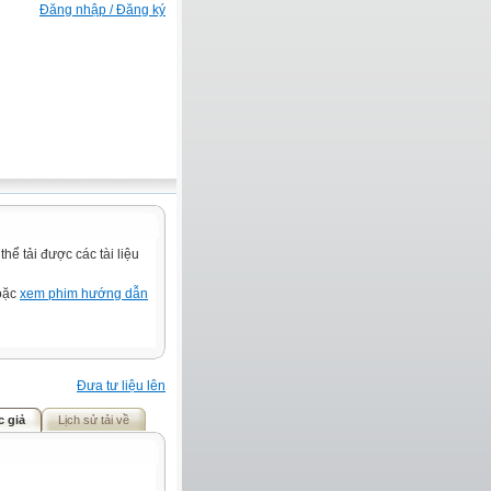
Đăng nhập / Đăng ký
ể tải được các tài liệu
hoặc
xem phim hướng dẫn
Đưa tư liệu lên
c giả
Lịch sử tải về