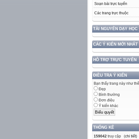
Soạn bài trực tuyến
Các trang trực thuộc
TÀI NGUYÊN DẠY HỌC
CÁC Ý KIẾN MỚI NHẤT
HỖ TRỢ TRỰC TUYẾN
ĐIỀU TRA Ý KIẾN
Bạn thấy trang này như th
Đẹp
Bình thường
Đơn điệu
Ý kiến khác
THỐNG KÊ
159042
truy cập (
chi tiết
)