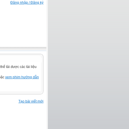
Đăng nhập / Đăng ký
ể tải được các tài liệu
hoặc
xem phim hướng dẫn
Tạo bài viết mới