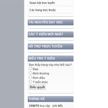
Soạn bài trực tuyến
Các trang trực thuộc
TÀI NGUYÊN DẠY HỌC
CÁC Ý KIẾN MỚI NHẤT
HỖ TRỢ TRỰC TUYẾN
ĐIỀU TRA Ý KIẾN
Bạn thấy trang này như thế nào?
Đẹp
Bình thường
Đơn điệu
Ý kiến khác
THỐNG KÊ
159075
truy cập (
chi tiết
)