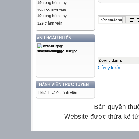
19
trong hôm nay
Điểm
197155
lượt xem
Lời phê của gi
19
trong hôm nay
Kích thước font

129
thành viên

ẢNH NGẪU NHIÊN
A / PHẦN TRẮ
* Hãy khoanh vào
Cho phép tính 15 
Đường dẫn
:
p
Gửi ý kiến
Một ngày có …….
Điền số thích hợ
Số 82 đọc là : A
THÀNH VIÊN TRỰC TUYẾN
Viết số :
1 khách và 0 thành viên
Ba mươi ba
Cho các số : 53; 
Bản quyền thu
Cho các hình sau
Website được thừa kế t
Phép tính 80 – 26
Điền dấu thích 
Tính nhẫm : 15 – 9 =