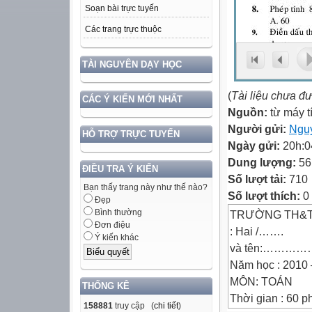
Soạn bài trực tuyến
Các trang trực thuộc
TÀI NGUYÊN DẠY HỌC
(
Tài liệu chưa đ
CÁC Ý KIẾN MỚI NHẤT
Nguồn:
từ máy t
Người gửi:
Ngu
HỖ TRỢ TRỰC TUYẾN
Ngày gửi:
20h:0
Dung lượng:
56
ĐIỀU TRA Ý KIẾN
Số lượt tải:
710
Bạn thấy trang này như thế nào?
Số lượt thích:
0
Đẹp
Bình thường
TRƯỜNG TH&THC
Đơn điệu
: Hai /…….
Ý kiến khác
và tên:…………
Năm học : 2010 
MÔN: TOÁN
THỐNG KÊ
Thời gian : 60 p
158881
truy cập (
chi tiết
)