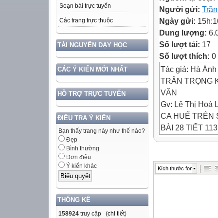
Soạn bài trực tuyến
Người gửi:
Trần
Ngày gửi:
15h:1
Các trang trực thuộc
Dung lượng:
6.
Số lượt tải:
17
TÀI NGUYÊN DẠY HỌC
Số lượt thích:
0
Tác giả: Hà Ánh
CÁC Ý KIẾN MỚI NHẤT
TRÂN TRỌNG 
VĂN
HỖ TRỢ TRỰC TUYẾN
Gv: Lê Thị Hoà 
CA HUẾ TRÊN
ĐIỀU TRA Ý KIẾN
BÀI 28 TIẾT 113
Bạn thấy trang này như thế nào?
Toàn cảnh cố đ
Đẹp
Bình thường
Sông Hương và 
Đơn điệu
Chùa Thiên Mụ
Ý kiến khác
Kích thước font
Cầu Tràng Tiền
CA HUẾ TRÊN
I/. GIỚI THIỆU:
THỐNG KÊ
1.Tác giả:
158924
truy cập (
chi tiết
)