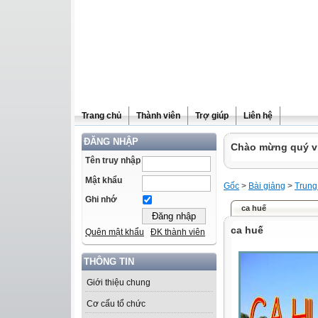
Trang chủ
Thành viên
Trợ giúp
Liên hệ
ĐĂNG NHẬP
Chào mừng quý vị 
Tên truy nhập
Mật khẩu
Gốc
>
Bài giảng
>
Trung
Ghi nhớ
ca huế
ca huế
Quên mật khẩu
ĐK thành viên
THÔNG TIN
Giới thiệu chung
Cơ cấu tổ chức