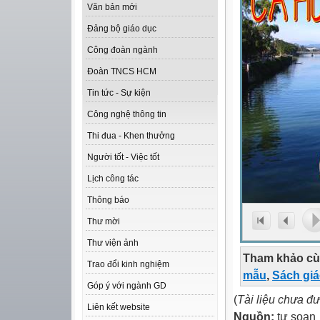
Văn bản mới
Đảng bộ giáo dục
Công đoàn ngành
Đoàn TNCS HCM
Tin tức - Sự kiện
Công nghệ thông tin
Thi đua - Khen thưởng
Người tốt - Việc tốt
Lịch công tác
Thông báo
Thư mời
Thư viện ảnh
Tham khảo cù
Trao đổi kinh nghiệm
mẫu
,
Sách gi
Góp ý với ngành GD
(
Tài liệu chưa đ
Liên kết website
Nguồn:
tự soạn