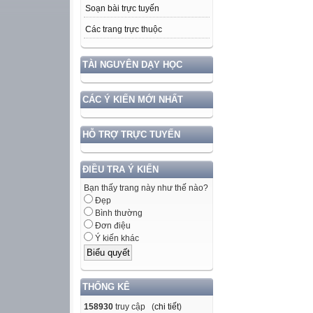
Soạn bài trực tuyến
Các trang trực thuộc
TÀI NGUYÊN DẠY HỌC
CÁC Ý KIẾN MỚI NHẤT
HỖ TRỢ TRỰC TUYẾN
ĐIỀU TRA Ý KIẾN
Bạn thấy trang này như thế nào?
Đẹp
Bình thường
Đơn điệu
Ý kiến khác
THỐNG KÊ
158930
truy cập (
chi tiết
)