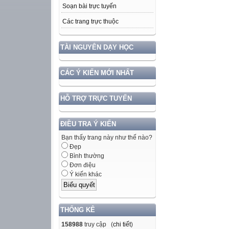
Soạn bài trực tuyến
Các trang trực thuộc
TÀI NGUYÊN DẠY HỌC
CÁC Ý KIẾN MỚI NHẤT
HỖ TRỢ TRỰC TUYẾN
ĐIỀU TRA Ý KIẾN
Bạn thấy trang này như thế nào?
Đẹp
Bình thường
Đơn điệu
Ý kiến khác
THỐNG KÊ
158988
truy cập (
chi tiết
)