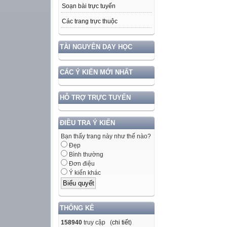
Soạn bài trực tuyến
Các trang trực thuộc
TÀI NGUYÊN DẠY HỌC
CÁC Ý KIẾN MỚI NHẤT
HỖ TRỢ TRỰC TUYẾN
ĐIỀU TRA Ý KIẾN
Bạn thấy trang này như thế nào?
Đẹp
Bình thường
Đơn điệu
Ý kiến khác
THỐNG KÊ
158940
truy cập (
chi tiết
)