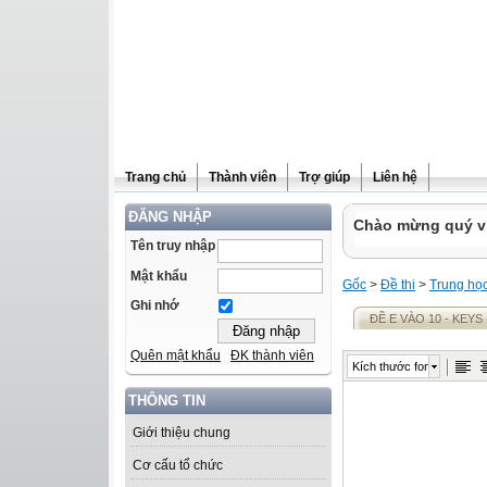
Trang chủ
Thành viên
Trợ giúp
Liên hệ
ĐĂNG NHẬP
Chào mừng quý vị 
Tên truy nhập
Mật khẩu
Gốc
>
Đề thi
>
Trung họ
Ghi nhớ
ĐỀ E VÀO 10 - KEYS
Quên mật khẩu
ĐK thành viên
Kích thước font
THÔNG TIN
Giới thiệu chung
Cơ cấu tổ chức