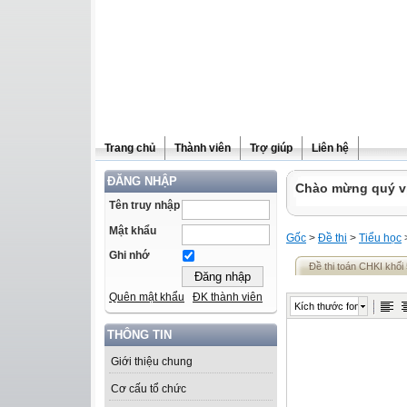
Trang chủ
Thành viên
Trợ giúp
Liên hệ
ĐĂNG NHẬP
Chào mừng quý vị 
Tên truy nhập
Mật khẩu
Gốc
>
Đề thi
>
Tiểu học
Ghi nhớ
Đề thi toán CHKI khối
Quên mật khẩu
ĐK thành viên
Kích thước font
THÔNG TIN
Giới thiệu chung
Cơ cấu tổ chức