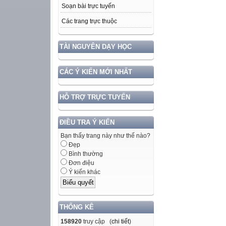
Soạn bài trực tuyến
Các trang trực thuộc
TÀI NGUYÊN DẠY HỌC
CÁC Ý KIẾN MỚI NHẤT
HỖ TRỢ TRỰC TUYẾN
ĐIỀU TRA Ý KIẾN
Bạn thấy trang này như thế nào?
Đẹp
Bình thường
Đơn điệu
Ý kiến khác
THỐNG KÊ
158920
truy cập (
chi tiết
)