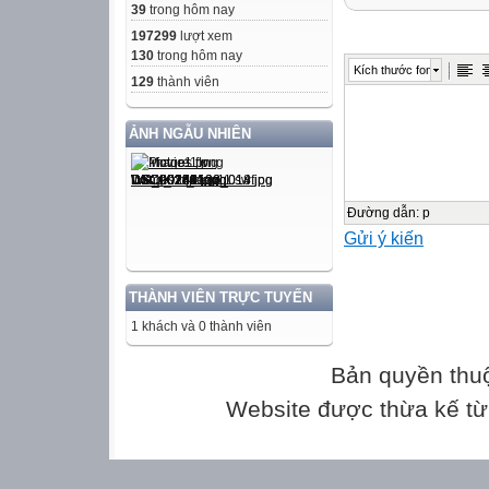
Tên bài học
39
trong hôm nay
Các KNS cơ b
197299
lượt xem
Các phương p
130
trong hôm nay
Kích thước font
kĩ thuật dạy học
129
thành viên

ẢNH NGẪU NHIÊN
1
2
Tập làm văn:
Luyện tập làm b
Đường dẫn
:
p
Gửi ý kiến
-Thu thập, xử lí
-Hợp tác(cùng tìm
THÀNH VIÊN TRỰC TUYẾN
-Thuyết trình kết 
1 khách và 0 thành viên
-Xác định giá trị
-Phân tích mẫ
Bản quyền thu
-Rèn luyện theo
Website được thừa kế t
-Trao đổi trong t
-Trình bày một p
