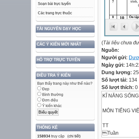
Soạn bài trực tuyến
Các trang trực thuộc
TÀI NGUYÊN DẠY HỌC
(
Tài liệu chưa đ
CÁC Ý KIẾN MỚI NHẤT
Nguồn:
Người gửi:
Dươ
HỖ TRỢ TRỰC TUYẾN
Ngày gửi:
14h:2
Dung lượng:
25
ĐIỀU TRA Ý KIẾN
Số lượt tải:
134
Bạn thấy trang này như thế nào?
Số lượt thích:
0
Đẹp
Bình thường
KĨ NĂNG SỐNG
Đơn điệu
Ý kiến khác
MÔN TIẾNG VIỆ
TT
THỐNG KÊ
Tuần
158934
truy cập (
chi tiết
)