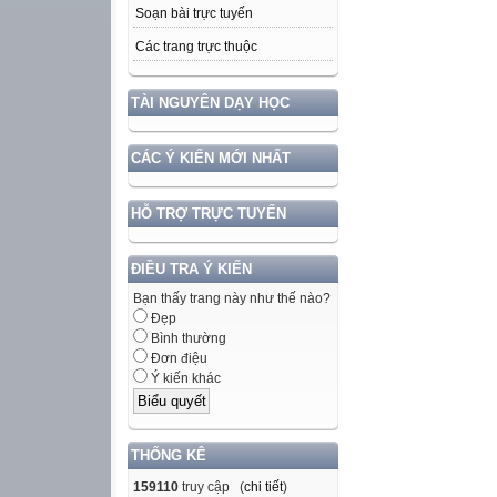
Soạn bài trực tuyến
Các trang trực thuộc
TÀI NGUYÊN DẠY HỌC
CÁC Ý KIẾN MỚI NHẤT
HỖ TRỢ TRỰC TUYẾN
ĐIỀU TRA Ý KIẾN
Bạn thấy trang này như thế nào?
Đẹp
Bình thường
Đơn điệu
Ý kiến khác
THỐNG KÊ
159110
truy cập (
chi tiết
)