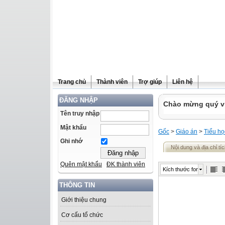
Trang chủ
Thành viên
Trợ giúp
Liên hệ
ĐĂNG NHẬP
Chào mừng quý vị 
Tên truy nhập
Mật khẩu
Gốc
>
Giáo án
>
Tiểu họ
Ghi nhớ
Nội dung và địa chỉ tí
Quên mật khẩu
ĐK thành viên
Kích thước font
THÔNG TIN
Giới thiệu chung
Cơ cấu tổ chức