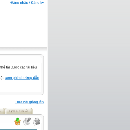
Đăng nhập / Đăng ký
ể tải được các tài liệu
hoặc
xem phim hướng dẫn
Đưa bài giảng lên
ả
Lịch sử tải về