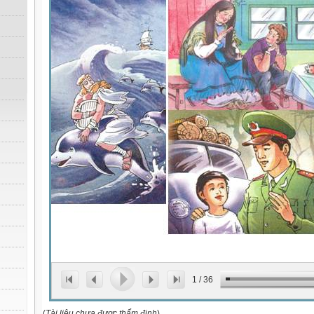
1
/
36
(
Tài liệu chưa được thẩm định
)