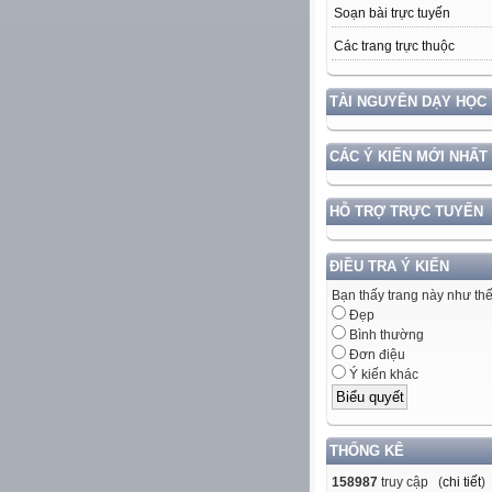
Soạn bài trực tuyến
Các trang trực thuộc
TÀI NGUYÊN DẠY HỌC
CÁC Ý KIẾN MỚI NHẤT
HỖ TRỢ TRỰC TUYẾN
ĐIỀU TRA Ý KIẾN
Bạn thấy trang này như th
Đẹp
Bình thường
Đơn điệu
Ý kiến khác
THỐNG KÊ
158987
truy cập (
chi tiết
)