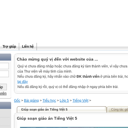
Trợ giúp
Liên hệ
Chào mừng quý vị đến với website của ...
Quý vị chưa đăng nhập hoặc chưa đăng ký làm thành viên, vì vậy chưa th
của Thư viện về máy tính của mình.
Nếu chưa đăng ký, hãy nhấn vào chữ
ĐK thành viên
ở phía bên trái, 
tại đây
Nếu đã đăng ký rồi, quý vị có thể đăng nhập ở ngay phía bên trái.
viên
Gốc
>
Bài giảng
>
Tiểu học
>
Lớp 5
>
Tiếng Việt
>
Giúp soạn giáo án Tiếng Việt 5
Cùng tác gi
Giúp soạn giáo án Tiếng Việt 5