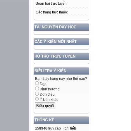
Soạn bài trực tuyến
Các trang trực thuộc
TÀI NGUYÊN DẠY HỌC
CÁC Ý KIẾN MỚI NHẤT
HỖ TRỢ TRỰC TUYẾN
ĐIỀU TRA Ý KIẾN
Bạn thấy trang này như thế nào?
Đẹp
Bình thường
Đơn điệu
Ý kiến khác
THỐNG KÊ
158946
truy cập (
chi tiết
)