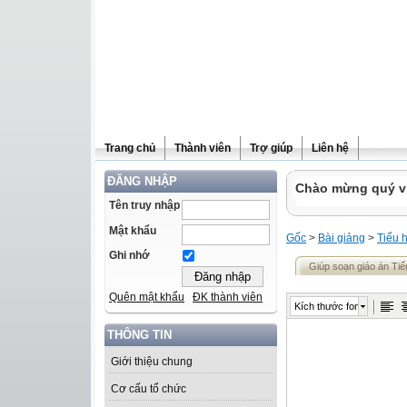
Trang chủ
Thành viên
Trợ giúp
Liên hệ
ĐĂNG NHẬP
Chào mừng quý vị 
Tên truy nhập
Mật khẩu
Gốc
>
Bài giảng
>
Tiểu 
Ghi nhớ
Giúp soạn giáo án Tiế
Quên mật khẩu
ĐK thành viên
Kích thước font
THÔNG TIN
Giới thiệu chung
Cơ cấu tổ chức