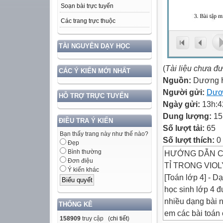
Soạn bài trực tuyến
Các trang trực thuộc
TÀI NGUYÊN DẠY HỌC
(
Tài liệu chưa đ
CÁC Ý KIẾN MỚI NHẤT
Nguồn:
Dương 
Người gửi:
Dươ
HỖ TRỢ TRỰC TUYẾN
Ngày gửi:
13h:4
Dung lượng:
15
ĐIỀU TRA Ý KIẾN
Số lượt tải:
65
Bạn thấy trang này như thế nào?
Số lượt thích:
0
Đẹp
Bình thường
HƯỚNG DẪN CÁC
Đơn điệu
TỈ TRONG VIO
Ý kiến khác
[Toán lớp 4] - Dạ
học sinh lớp 4 đ
nhiều dạng bài n
THỐNG KÊ
em các bài toán 
158909
truy cập (
chi tiết
)