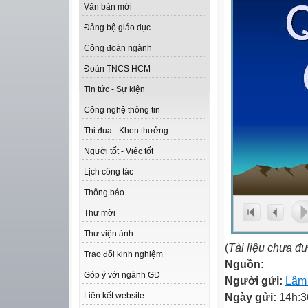
Văn bản mới
Đảng bộ giáo dục
Công đoàn ngành
Đoàn TNCS HCM
Tin tức - Sự kiện
Công nghệ thông tin
Thi đua - Khen thưởng
Người tốt - Việc tốt
Lịch công tác
Thông báo
Thư mời
Thư viện ảnh
(
Tài liệu chưa đ
Trao đổi kinh nghiệm
Nguồn:
Góp ý với ngành GD
Người gửi:
Lâm
Ngày gửi:
14h:3
Liên kết website