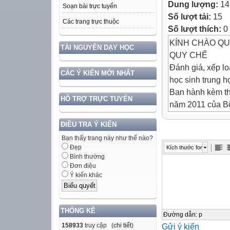
Dung lượng:
14
Soạn bài trực tuyến
Số lượt tải:
15
Các trang trực thuộc
Số lượt thích:
0
KÍNH CHÀO QU
TÀI NGUYÊN DẠY HỌC
QUY CHẾ
Đánh giá, xếp lo
CÁC Ý KIẾN MỚI NHẤT
học sinh trung h
Ban hành kèm t
HỖ TRỢ TRỰC TUYẾN
năm 2011 của Bộ
Điều 1. Phạm vi
ĐIỀU TRA Ý KIẾN
1. Quy chế này q
Bạn thấy trang này như thế nào?
(THCS) và học s
Đẹp
Kích thước font
loại hạnh kiểm; 
Bình thường
loại; trách nhiệ
Đơn điệu
Ý kiến khác
quản lý giáo dục
Điều 1. Phạm vi
2. Quy chế này 
THỐNG KÊ
THPT; học sinh 
Đường dẫn
:
p
158933
truy cập (
chi tiết
)
Gửi ý kiến
cấp học; học si