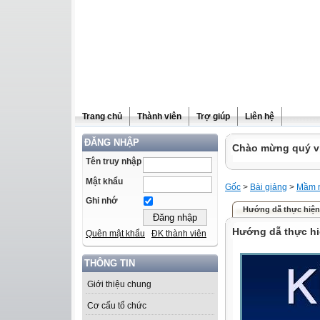
Trang chủ
Thành viên
Trợ giúp
Liên hệ
ĐĂNG NHẬP
Chào mừng quý vị 
Tên truy nhập
Mật khẩu
Gốc
>
Bài giảng
>
Mầm 
Ghi nhớ
Hướng dẫ thực hiện
Hướng dẫ thực hi
Quên mật khẩu
ĐK thành viên
THÔNG TIN
Giới thiệu chung
Cơ cấu tổ chức