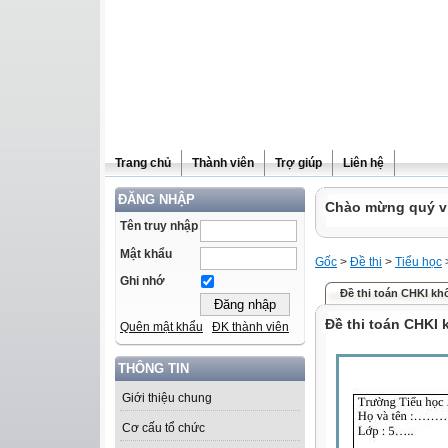
Trang chủ
Thành viên
Trợ giúp
Liên hệ
ĐĂNG NHẬP
Chào mừng quý vị 
Tên truy nhập
Mật khẩu
Gốc
>
Đề thi
>
Tiểu học
Ghi nhớ
Đề thi toán CHKI khố
Đề thi toán CHKI 
Quên mật khẩu
ĐK thành viên
THÔNG TIN
Giới thiệu chung
Cơ cấu tổ chức