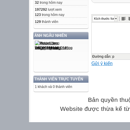
MÔN : TOÁN
32
trong hôm nay
Năm học : 2013 
197292
lượt xem
Thời gian làm bà
123
trong hôm nay
Kích thước font
129
thành viên
Điểm
ẢNH NGẪU NHIÊN
Nhận xét


TRẮC NGHIỆM:
Đường dẫn
:
p
Gửi ý kiến
Khoanh vào chữ đ
Câu 1: 14,5 m2 đọ
THÀNH VIÊN TRỰC TUYẾN
Mười bốn phẩy 
1 khách và 0 thành viên
Một trăm bốn mư
Mười bốn phẩy n
Bản quyền thu
Mười bốn phẩy 
Website được thừa kế t
Câu 2:  viết dư
0,43 b. 4,3 c. 4,