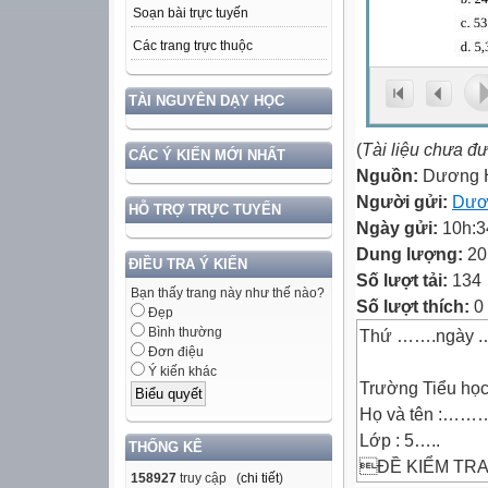
Soạn bài trực tuyến
Các trang trực thuộc
TÀI NGUYÊN DẠY HỌC
(
Tài liệu chưa đ
CÁC Ý KIẾN MỚI NHẤT
Nguồn:
Dương 
Người gửi:
Dươ
HỖ TRỢ TRỰC TUYẾN
Ngày gửi:
10h:3
Dung lượng:
20
ĐIỀU TRA Ý KIẾN
Số lượt tải:
134
Bạn thấy trang này như thế nào?
Số lượt thích:
0
Đẹp
Bình thường
Thứ …….ngày
Đơn điệu
Ý kiến khác
Trường Tiểu học
Họ và tên 
Lớp : 5…..
THỐNG KÊ
ĐỀ KIỂM TRA 
158927
truy cập (
chi tiết
)