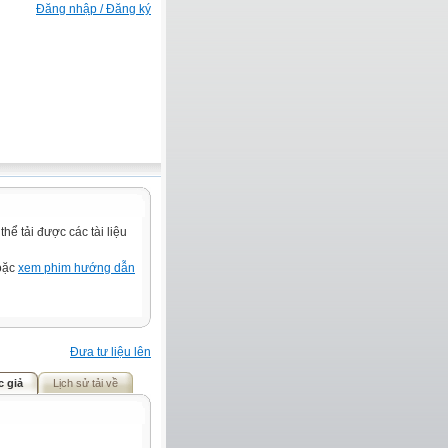
Đăng nhập / Đăng ký
ể tải được các tài liệu
hoặc
xem phim hướng dẫn
Đưa tư liệu lên
c giả
Lịch sử tải về