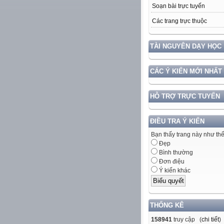
Soạn bài trực tuyến
Các trang trực thuộc
TÀI NGUYÊN DẠY HỌC
CÁC Ý KIẾN MỚI NHẤT
HỖ TRỢ TRỰC TUYẾN
ĐIỀU TRA Ý KIẾN
Bạn thấy trang này như th
Đẹp
Bình thường
Đơn điệu
Ý kiến khác
THỐNG KÊ
158941
truy cập (
chi tiết
)