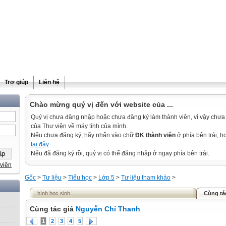
Trợ giúp
Liên hệ
Chào mừng quý vị đến với website của ...
Quý vị chưa đăng nhập hoặc chưa đăng ký làm thành viên, vì vậy chưa th
của Thư viện về máy tính của mình.
Nếu chưa đăng ký, hãy nhấn vào chữ
ĐK thành viên
ở phía bên trái, 
tại đây
Nếu đã đăng ký rồi, quý vị có thể đăng nhập ở ngay phía bên trái.
viên
Gốc
>
Tư liệu
>
Tiểu học
>
Lớp 5
>
Tư liệu tham khảo
>
hình học sinh
Cùng tá
Cùng tác giả
Nguyễn Chí Thanh
1
2
3
4
5