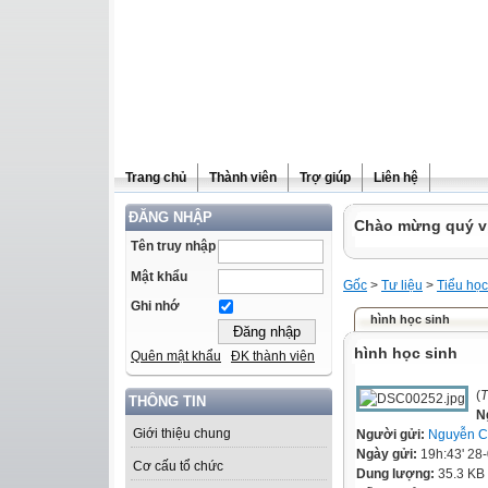
Trang chủ
Thành viên
Trợ giúp
Liên hệ
ĐĂNG NHẬP
Chào mừng quý vị 
Tên truy nhập
Mật khẩu
Gốc
>
Tư liệu
>
Tiểu học
Ghi nhớ
hình học sinh
hình học sinh
Quên mật khẩu
ĐK thành viên
(
T
THÔNG TIN
N
Giới thiệu chung
Người gửi:
Nguyễn C
Ngày gửi:
19h:43' 28
Cơ cấu tổ chức
Dung lượng:
35.3 KB