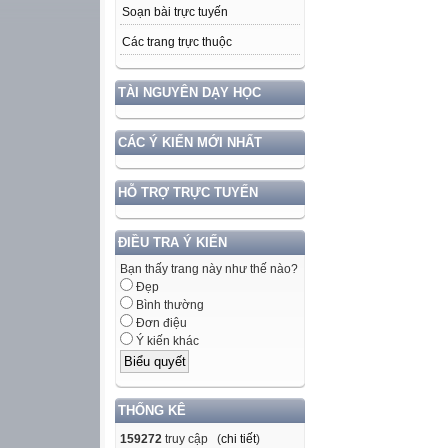
Soạn bài trực tuyến
Các trang trực thuộc
TÀI NGUYÊN DẠY HỌC
CÁC Ý KIẾN MỚI NHẤT
HỖ TRỢ TRỰC TUYẾN
ĐIỀU TRA Ý KIẾN
Bạn thấy trang này như thế nào?
Đẹp
Bình thường
Đơn điệu
Ý kiến khác
THỐNG KÊ
159272
truy cập (
chi tiết
)