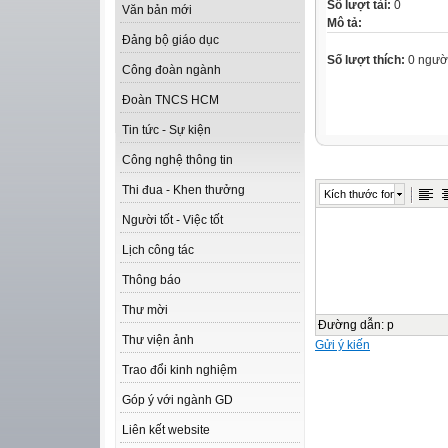
Số lượt tải:
0
Văn bản mới
Mô tả:
Đảng bộ giáo dục
Số lượt thích:
0 ngườ
Công đoàn ngành
Đoàn TNCS HCM
Tin tức - Sự kiện
Công nghệ thông tin
Thi đua - Khen thưởng
Kích thước font
Người tốt - Việc tốt
Lịch công tác
Thông báo
Thư mời
Đường dẫn
:
p
Thư viện ảnh
Gửi ý kiến
Trao đổi kinh nghiệm
Góp ý với ngành GD
Liên kết website