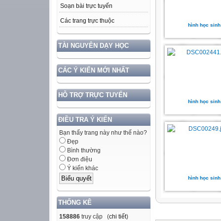
Soạn bài trực tuyến
Các trang trực thuộc
hình học sinh
TÀI NGUYÊN DẠY HỌC
CÁC Ý KIẾN MỚI NHẤT
HỖ TRỢ TRỰC TUYẾN
hình học sinh
ĐIỀU TRA Ý KIẾN
Bạn thấy trang này như thế nào?
Đẹp
Bình thường
Đơn điệu
Ý kiến khác
hình học sinh
THỐNG KÊ
158886
truy cập (
chi tiết
)