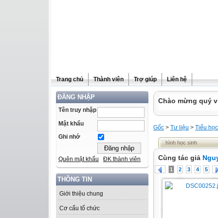
Trang chủ
Thành viên
Trợ giúp
Liên hệ
ĐĂNG NHẬP
Chào mừng quý vị 
Tên truy nhập
Mật khẩu
Gốc
>
Tư liệu
>
Tiểu học
Ghi nhớ
hình học sinh
Cùng tác giả
Nguy
Quên mật khẩu
ĐK thành viên
1
2
3
4
5
THÔNG TIN
Giới thiệu chung
Cơ cấu tổ chức