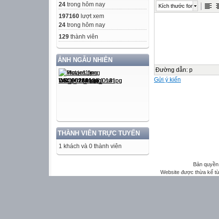
24
trong hôm nay
Kích thước font
197160
lượt xem
24
trong hôm nay
129
thành viên
ẢNH NGẪU NHIÊN
Đường dẫn
:
p
Gửi ý kiến
THÀNH VIÊN TRỰC TUYẾN
1 khách và 0 thành viên
Bản quyền 
Website được thừa kế t