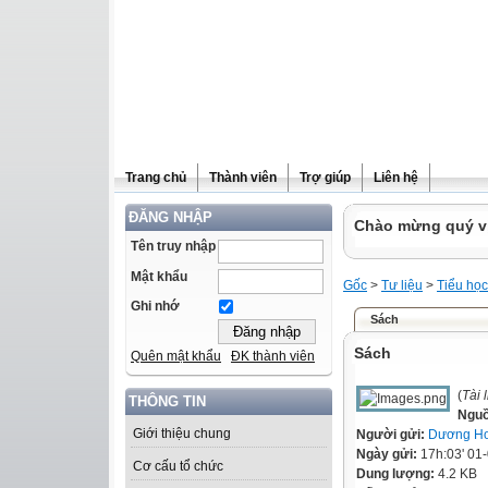
Trang chủ
Thành viên
Trợ giúp
Liên hệ
ĐĂNG NHẬP
Chào mừng quý vị 
Tên truy nhập
Mật khẩu
Gốc
>
Tư liệu
>
Tiểu học
Ghi nhớ
Sách
Sách
Quên mật khẩu
ĐK thành viên
(
Tài 
THÔNG TIN
Ngu
Giới thiệu chung
Người gửi:
Dương Ho
Ngày gửi:
17h:03' 01
Cơ cấu tổ chức
Dung lượng:
4.2 KB