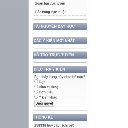
Soạn bài trực tuyến
Các trang trực thuộc
TÀI NGUYÊN DẠY HỌC
CÁC Ý KIẾN MỚI NHẤT
HỖ TRỢ TRỰC TUYẾN
ĐIỀU TRA Ý KIẾN
Bạn thấy trang này như thế nào?
Đẹp
Bình thường
Đơn điệu
Ý kiến khác
THỐNG KÊ
158938
truy cập (
chi tiết
)