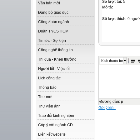
Số lượt tải:
5
Văn bản mới
Mô tả:
Đảng bộ giáo dục
Số lượt thích:
0 ngườ
Công đoàn ngành
Đoàn TNCS HCM
Tin tức - Sự kiện
Công nghệ thông tin
Thi đua - Khen thưởng
Kích thước font
Người tốt - Việc tốt
Lịch công tác
Thông báo
Thư mời
Đường dẫn
:
p
Thư viện ảnh
Gửi ý kiến
Trao đổi kinh nghiệm
Góp ý với ngành GD
Liên kết website