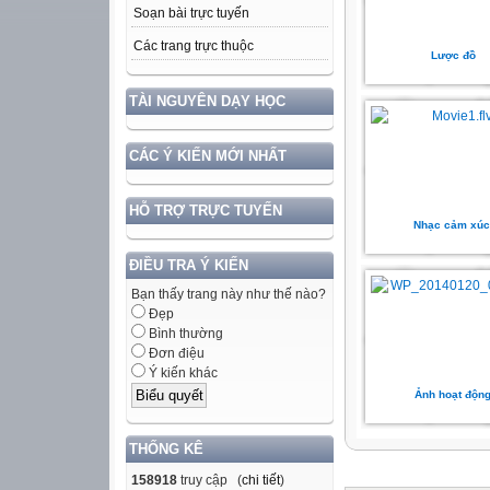
Soạn bài trực tuyến
Các trang trực thuộc
Lược đồ
TÀI NGUYÊN DẠY HỌC
CÁC Ý KIẾN MỚI NHẤT
HỖ TRỢ TRỰC TUYẾN
Nhạc cảm xúc
ĐIỀU TRA Ý KIẾN
Bạn thấy trang này như thế nào?
Đẹp
Bình thường
Đơn điệu
Ý kiến khác
Ảnh hoạt độn
THỐNG KÊ
158918
truy cập (
chi tiết
)