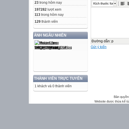
23
trong hôm nay
Kích thước font
197282
lượt xem
113
trong hôm nay
129
thành viên
ẢNH NGẪU NHIÊN
Đường dẫn
:
p
Gửi ý kiến
THÀNH VIÊN TRỰC TUYẾN
1 khách và 0 thành viên
Bản quyền 
Website được thừa kế t