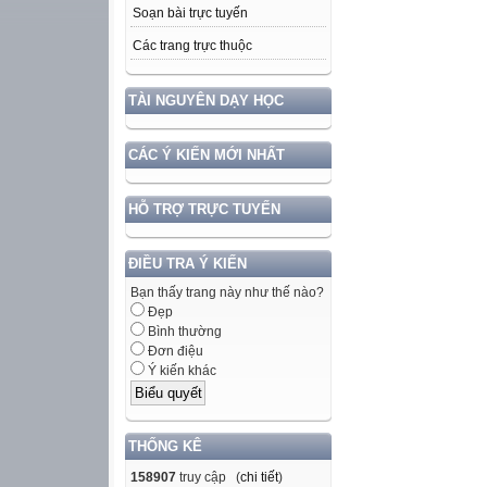
Soạn bài trực tuyến
Các trang trực thuộc
TÀI NGUYÊN DẠY HỌC
CÁC Ý KIẾN MỚI NHẤT
HỖ TRỢ TRỰC TUYẾN
ĐIỀU TRA Ý KIẾN
Bạn thấy trang này như thế nào?
Đẹp
Bình thường
Đơn điệu
Ý kiến khác
THỐNG KÊ
158907
truy cập (
chi tiết
)