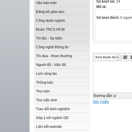
Số lượt tải:
34
Văn bản mới
Mô tả:
Đảng bộ giáo dục
Số lượt thích:
0 ngườ
Công đoàn ngành
Đoàn TNCS HCM
Tin tức - Sự kiện
Công nghệ thông tin
Thi đua - Khen thưởng
Kích thước font
Người tốt - Việc tốt
Lịch công tác
Thông báo
Thư mời
Đường dẫn
:
p
Thư viện ảnh
Gửi ý kiến
Trao đổi kinh nghiệm
Góp ý với ngành GD
Liên kết website