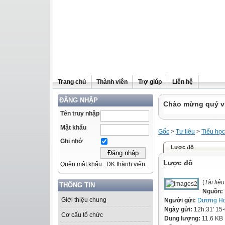
Trang chủ
Thành viên
Trợ giúp
Liên hệ
ĐĂNG NHẬP
Chào mừng quý vị 
Tên truy nhập
Mật khẩu
Gốc
>
Tư liệu
>
Tiểu học
Ghi nhớ
Lược đồ
Lược đồ
Quên mật khẩu
ĐK thành viên
(
Tài liệ
THÔNG TIN
Nguồn:
Giới thiệu chung
Người gửi:
Dương Ho
Ngày gửi:
12h:31' 15
Cơ cấu tổ chức
Dung lượng:
11.6 KB