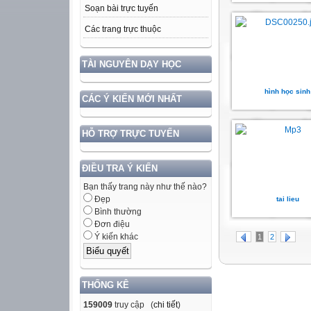
Soạn bài trực tuyến
Các trang trực thuộc
TÀI NGUYÊN DẠY HỌC
hình học sinh
CÁC Ý KIẾN MỚI NHẤT
HỖ TRỢ TRỰC TUYẾN
ĐIỀU TRA Ý KIẾN
Bạn thấy trang này như thế nào?
Đẹp
tai lieu
Bình thường
Đơn điệu
Ý kiến khác
1
2
THỐNG KÊ
159009
truy cập (
chi tiết
)