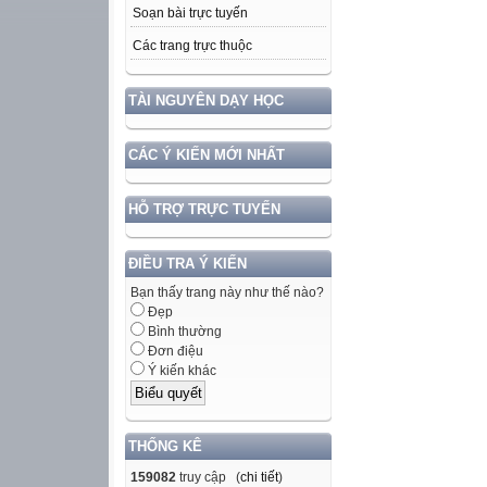
Soạn bài trực tuyến
Các trang trực thuộc
TÀI NGUYÊN DẠY HỌC
CÁC Ý KIẾN MỚI NHẤT
HỖ TRỢ TRỰC TUYẾN
ĐIỀU TRA Ý KIẾN
Bạn thấy trang này như thế nào?
Đẹp
Bình thường
Đơn điệu
Ý kiến khác
THỐNG KÊ
159082
truy cập (
chi tiết
)