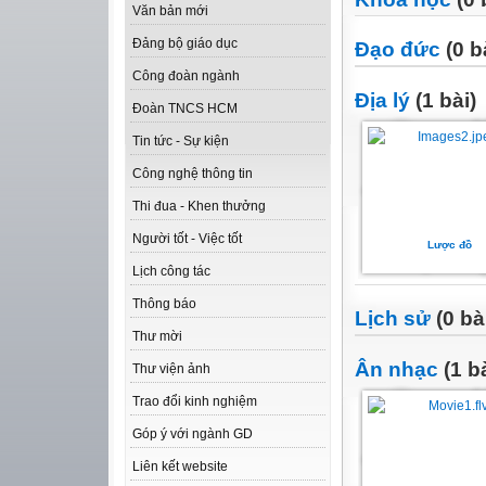
Văn bản mới
Đảng bộ giáo dục
Đạo đức
(0 b
Công đoàn ngành
Địa lý
(1 bài)
Đoàn TNCS HCM
Tin tức - Sự kiện
Công nghệ thông tin
Thi đua - Khen thưởng
Người tốt - Việc tốt
Lược đồ
Lịch công tác
Thông báo
Lịch sử
(0 bà
Thư mời
Ân nhạc
(1 bà
Thư viện ảnh
Trao đổi kinh nghiệm
Góp ý với ngành GD
Liên kết website