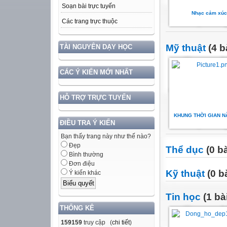
Soạn bài trực tuyến
Nhạc cảm xúc
Các trang trực thuộc
Mỹ thuật
(4 b
TÀI NGUYÊN DẠY HỌC
CÁC Ý KIẾN MỚI NHẤT
HỖ TRỢ TRỰC TUYẾN
KHUNG THỜI GIAN N
ĐIỀU TRA Ý KIẾN
Bạn thấy trang này như thế nào?
Đẹp
Thể dục
(0 bà
Bình thường
Đơn điệu
Kỹ thuật
(0 bà
Ý kiến khác
Tin học
(1 bà
THỐNG KÊ
159159
truy cập (
chi tiết
)