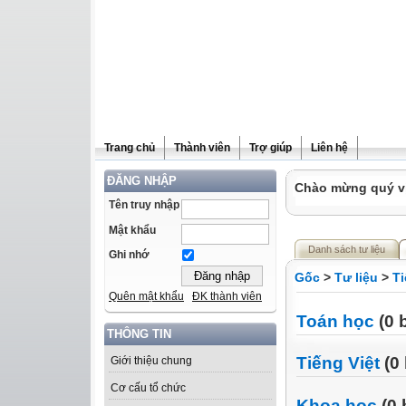
Trang chủ
Thành viên
Trợ giúp
Liên hệ
ĐĂNG NHẬP
Chào mừng quý vị 
Tên truy nhập
Mật khẩu
Danh sách tư liệu
Ghi nhớ
Gốc
>
Tư liệu
>
Ti
Quên mật khẩu
ĐK thành viên
Toán học
(0 b
THÔNG TIN
Tiếng Việt
(0 
Giới thiệu chung
Cơ cấu tổ chức
Khoa học
(0 