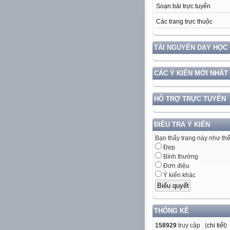
Soạn bài trực tuyến
Các trang trực thuộc
TÀI NGUYÊN DẠY HỌC
CÁC Ý KIẾN MỚI NHẤT
HỖ TRỢ TRỰC TUYẾN
ĐIỀU TRA Ý KIẾN
Bạn thấy trang này như th
Đẹp
Bình thường
Đơn điệu
Ý kiến khác
THỐNG KÊ
158929
truy cập (
chi tiết
)