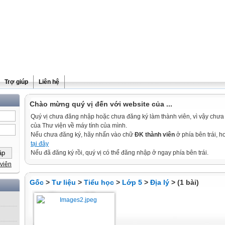
Trợ giúp
Liên hệ
Chào mừng quý vị đến với website của ...
Quý vị chưa đăng nhập hoặc chưa đăng ký làm thành viên, vì vậy chưa th
của Thư viện về máy tính của mình.
Nếu chưa đăng ký, hãy nhấn vào chữ
ĐK thành viên
ở phía bên trái, 
tại đây
Nếu đã đăng ký rồi, quý vị có thể đăng nhập ở ngay phía bên trái.
viên
Gốc
>
Tư liệu
>
Tiểu học
>
Lớp 5
>
Địa lý
> (1 bài)