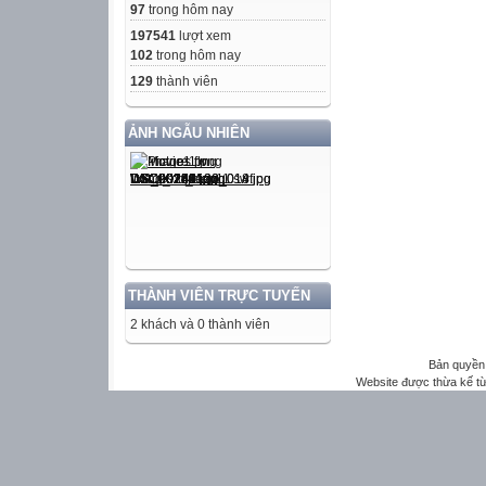
97
trong hôm nay
197541
lượt xem
102
trong hôm nay
129
thành viên
ẢNH NGẪU NHIÊN
THÀNH VIÊN TRỰC TUYẾN
2 khách và 0 thành viên
Bản quyền 
Website được thừa kế t