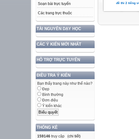
đề thi 2 tiếng v
Soạn bài trực tuyến
Các trang trực thuộc
TÀI NGUYÊN DẠY HỌC
CÁC Ý KIẾN MỚI NHẤT
HỖ TRỢ TRỰC TUYẾN
ĐIỀU TRA Ý KIẾN
Bạn thấy trang này như thế nào?
Đẹp
Bình thường
Đơn điệu
Ý kiến khác
THỐNG KÊ
159146
truy cập (
chi tiết
)