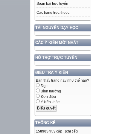
Soạn bài trực tuyến
Các trang trực thuộc
TÀI NGUYÊN DẠY HỌC
CÁC Ý KIẾN MỚI NHẤT
HỖ TRỢ TRỰC TUYẾN
ĐIỀU TRA Ý KIẾN
Bạn thấy trang này như thế nào?
Đẹp
Bình thường
Đơn điệu
Ý kiến khác
THỐNG KÊ
158905
truy cập (
chi tiết
)